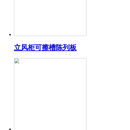
立风柜可擦槽陈列板