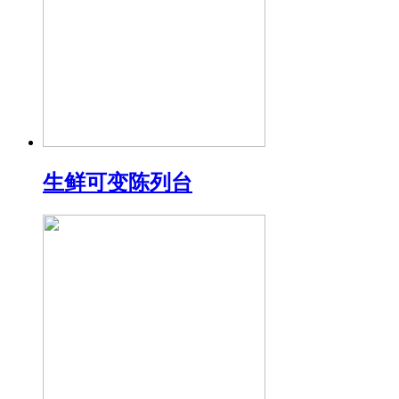
生鲜可变陈列台