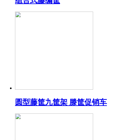
组合式藤编筐
圆型藤筐九筐架 滕筐促销车