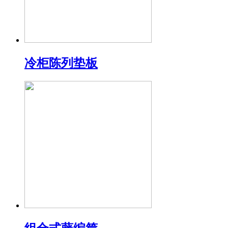
冷柜陈列垫板