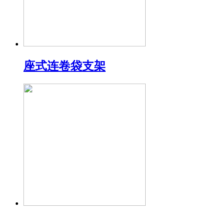
座式连卷袋支架