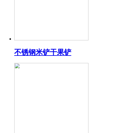
不锈钢米铲干果铲