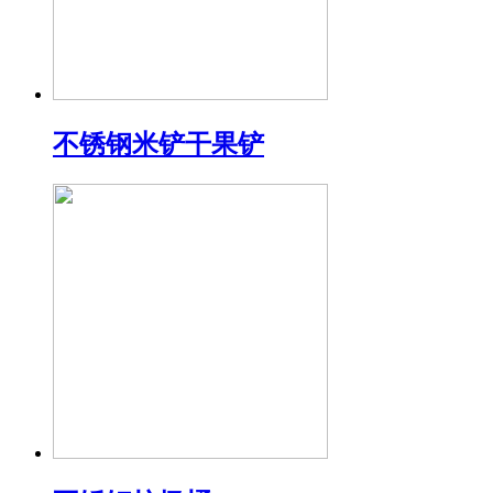
不锈钢米铲干果铲