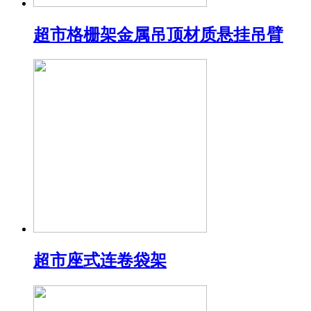
超市格栅架金属吊顶材质悬挂吊臂
超市座式连卷袋架