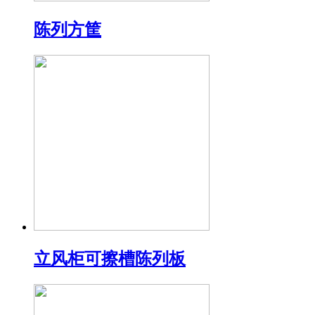
陈列方筐
立风柜可擦槽陈列板