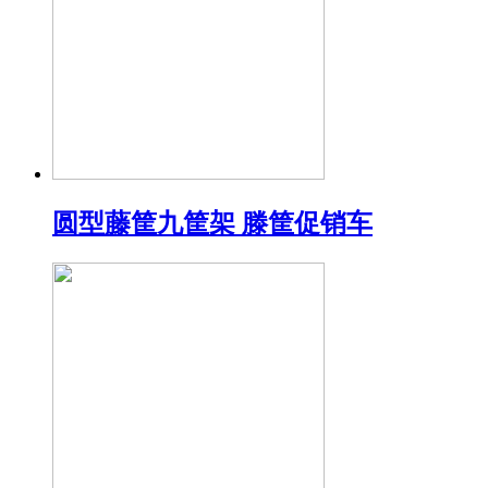
圆型藤筐九筐架 滕筐促销车