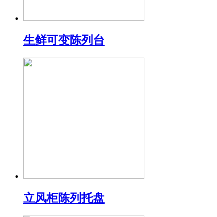
生鲜可变陈列台
立风柜陈列托盘