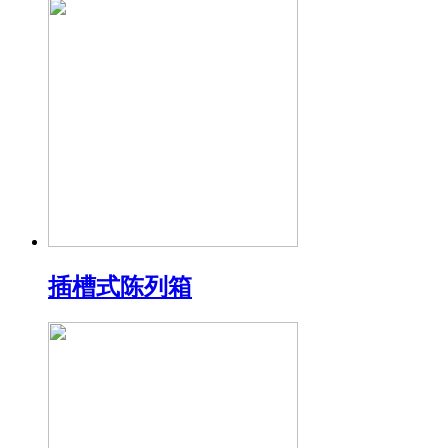
插槽式陈列箱