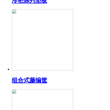
冷柜陈列垫板
组合式藤编筐